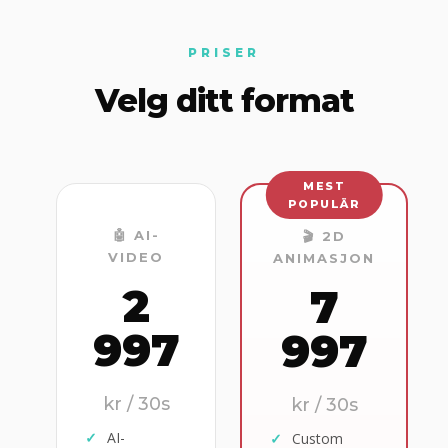
PRISER
Velg ditt format
🤖 AI-
🎬 2D
VIDEO
ANIMASJON
2
7
997
997
kr / 30s
kr / 30s
AI-
Custom