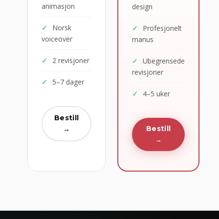
animasjon
design
Norsk
Profesjonelt
voiceover
manus
2 revisjoner
Ubegrensede
revisjoner
5–7 dager
4–5 uker
Bestill
Bestill
→
→