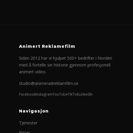
Animert Reklamefilm
Siden 2012 har vi hjulpet 500+ bedrifter i Norden
med å fortelle sin historie gjennom profesjonell
animert video.
studio@animeradreklamfilm.se
Facebook
Instagram
YouTube
TikTok
LinkedIn
Navigasjon
Tjenester
Priser