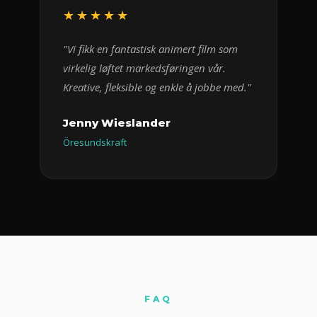
★★★★★
"Vi fikk en fantastisk animert film som
virkelig løftet markedsføringen vår.
Kreative, fleksible og enkle å jobbe med."
Jenny Wieslander
Öresundskraft
FAQ