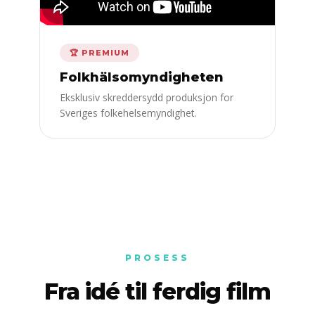
🏆 PREMIUM
Folkhälsomyndigheten
Eksklusiv skreddersydd produksjon for
Sveriges folkehelsemyndighet.
PROSESS
Fra idé til ferdig film