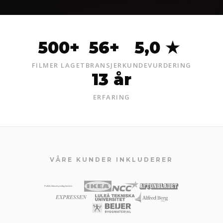
500+
56+
5,0 ★
FILMER LAGET
BRANSJER
KUNDEVURDERING
13 år
ERFARING
VÅRE KUNDER INKLUDERER