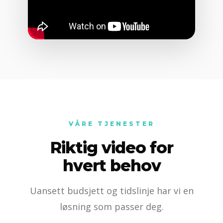
VÅRE TJENESTER
Riktig video for
hvert behov
Uansett budsjett og tidslinje har vi en
løsning som passer deg.