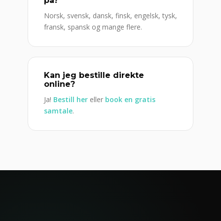
på?
Norsk, svensk, dansk, finsk, engelsk, tysk,
fransk, spansk og mange flere.
Kan jeg bestille direkte
online?
Ja!
Bestill her
eller
book en gratis
samtale
.